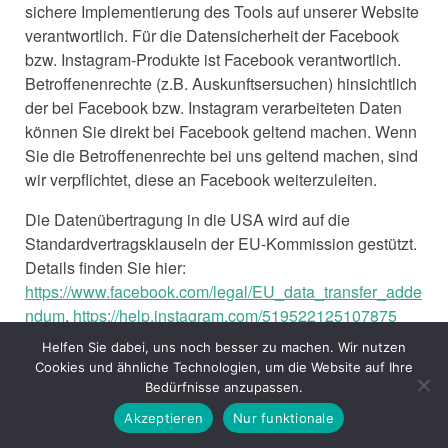
sichere Implementierung des Tools auf unserer Website
verantwortlich. Für die Datensicherheit der Facebook
bzw. Instagram-Produkte ist Facebook verantwortlich.
Betroffenenrechte (z.B. Auskunftsersuchen) hinsichtlich
der bei Facebook bzw. Instagram verarbeiteten Daten
können Sie direkt bei Facebook geltend machen. Wenn
Sie die Betroffenenrechte bei uns geltend machen, sind
wir verpflichtet, diese an Facebook weiterzuleiten.
Die Datenübertragung in die USA wird auf die
Standardvertragsklauseln der EU-Kommission gestützt.
Details finden Sie hier:
https://www.facebook.com/legal/EU_data_transfer_adde
ndum
,
https://help.instagram.com/519522125107875
und
https://de-
Helfen Sie dabei, uns noch besser zu machen. Wir nutzen
de.facebook.com/help/566994660333381
.
Cookies und ähnliche Technologien, um die Website auf Ihre
Bedürfnisse anzupassen.
Weitere Informationen hierzu finden Sie in der
Akzeptieren
Nur funktionale
Datenschutzerklärung von Instagram: