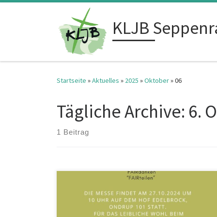
Zum Inhalt springen
KLJB Seppenr
Startseite
»
Aktuelles
»
2025
»
Oktober
»
06
Tägliche Archive:
6. 
1 Beitrag
Am 26.10.2025 um 10 Uhr findet der diesjährige
Erntedankgottesdienst in der St. Dionysius Kirche in