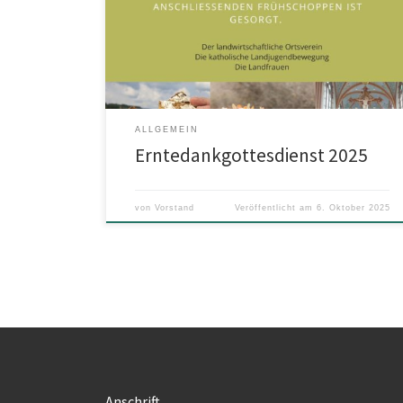
Seppenrade statt. Der landwirtschaftliche Ortsverein,
die Landfrauen sowie wir als Landjugend Seppenrade
laden herzlich hierzu ein.
ALLGEMEIN
Erntedankgottesdienst 2025
von
Vorstand
Veröffentlicht am
6. Oktober 2025
Anschrift